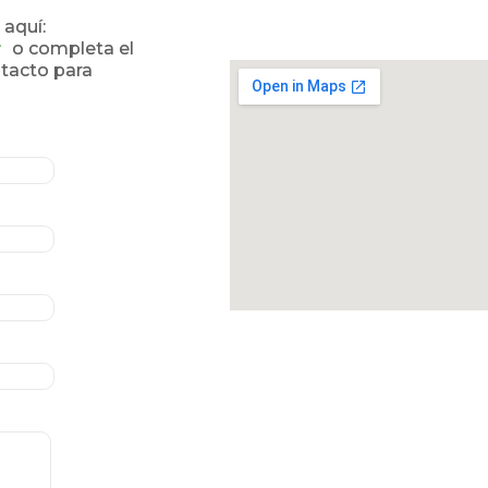
aquí:
r
o completa el
ntacto para